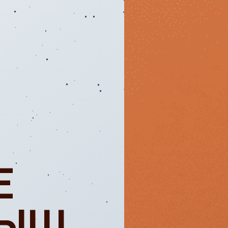
Е
РЫШ