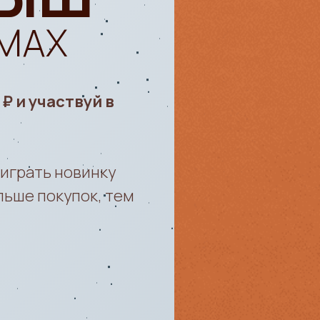
 MAX
₽ и участвуй в
ыиграть новинку
льше покупок, тем